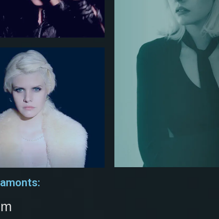
eamonts:
om